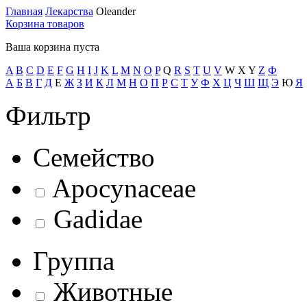
Главная
Лекарства
Oleander
Корзина товаров
Ваша корзина пуста
A
B
C
D
E
F
G
H
I
J
K
L
M
N
O
P
Q
R
S
T
U
V
W
X
Y
Z
Ф
А
Б
В
Г
Д
Е
Ж
З
И
К
Л
М
Н
О
П
Р
С
Т
У
Ф
Х
Ц
Ч
Ш
Щ
Э
Ю
Я
Фильтр
Семейство
Apocynaceae
Gadidae
Группа
Животные