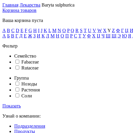
Главная
Лекарства
Baryta sulphurica
Корзина товаров
Ваша корзина пуста
A
B
C
D
E
F
G
H
I
J
K
L
M
N
O
P
Q
R
S
T
U
V
W
X
Y
Z
Ф
Г
Ц
А
Б
В
Г
Д
Е
Ж
З
И
К
Л
М
Н
О
П
Р
С
Т
У
Ф
Х
Ц
Ч
Ш
Щ
Э
Ю
Я
Фильтр
Семейство
Fabaceae
Rutaceae
Группа
Нозоды
Растения
Соли
Показать
Узнай о компании:
Подразделения
Продукты