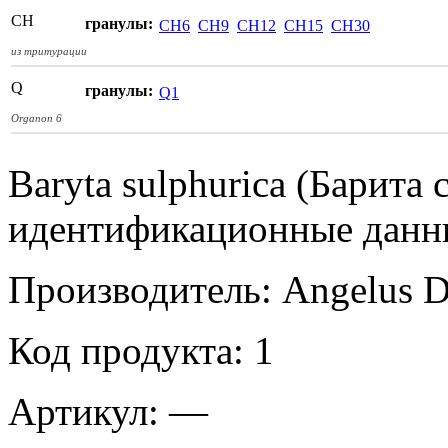
СН
гранулы:
CH6
CH9
CH12
CH15
CH30
из тритурации
Q
гранулы:
Q1
Organon 6
Baryta sulphurica (Барита 
идентификационные данн
Производитель:
Angelus 
Код продукта:
1
Артикул:
—